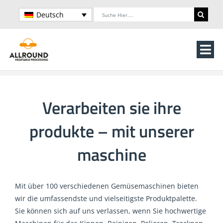
Skip
Search
Deutsch
to
for:
content
Tog
Nav
Home
Verarbeiten sie ihre
Über uns
produkte – mit unserer
Maschinen
maschine
Verarbeitungslinien
Mit über 100 verschiedenen Gemüsemaschinen bieten
Lagerung
wir die umfassendste und vielseitigste Produktpalette.
Sie können sich auf uns verlassen, wenn Sie hochwertige
Kontakt