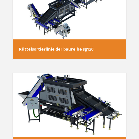
Rüttelsortierlinie der baureihe sg120