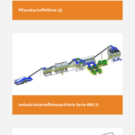
Pflanzkartoffellinie (2)
Industriekartoffelwaschlinie Serie 600 (1)