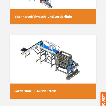
Tischkartoffelwasch- und Sortierlinie
Sortierlinie SG 60 schütteln