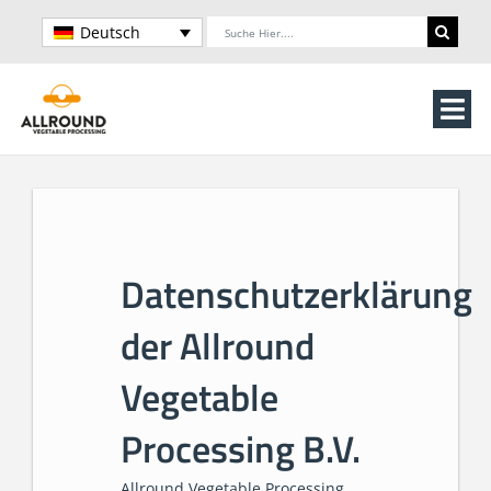
Skip
Search
Deutsch
to
for:
content
Tog
Nav
Home
Über uns
Datenschutzerklärung
Maschinen
der Allround
Verarbeitungslinien
Vegetable
Lagerung
Processing B.V.
Kontakt
Allround Vegetable Processing