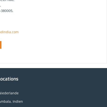
,
-380005,
dindia.com
Locations
Niederlande
Ambala, Indien