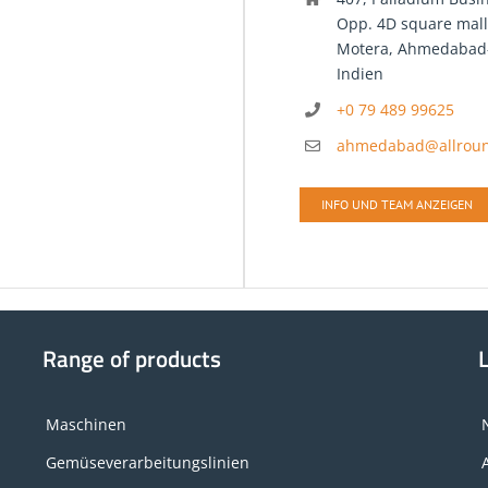
Opp. 4D square mall
Motera, Ahmedabad
Indien
+0 79 489 99625
ahmedabad@allroun
INFO UND TEAM ANZEIGEN
Range of products
Maschinen
Gemüseverarbeitungslinien