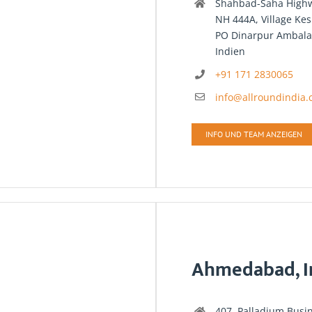
Shahbad-Saha High
NH 444A, Village Kes
PO Dinarpur Ambala
Indien
+91 171 2830065
info@allroundindia
INFO UND TEAM ANZEIGEN
Ahmedabad, I
407, Palladium Busi