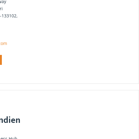
way
ri
-133102,
.com
ndien
ness Hub,