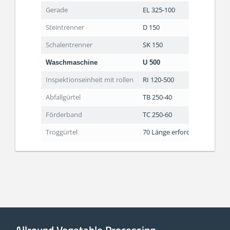
Gerade
EL 325-100
Steintrenner
D 150
Schalentrenner
SK 150
Waschmaschine
U 500
Inspektionseinheit mit rollen
RI 120-500
Abfallgürtel
TB 250-40
Förderband
TC 250-60
Troggürtel
70 Länge erforderlich