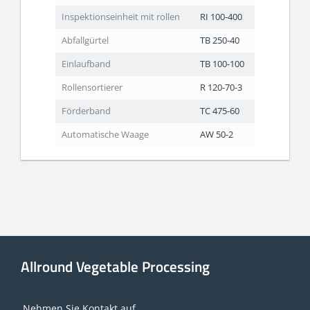
Inspektionseinheit mit rollen
RI 100-400
Abfallgürtel
TB 250-40
Einlaufband
TB 100-100
Rollensortierer
R 120-70-3
Förderband
TC 475-60
Automatische Waage
AW 50-2
Allround Vegetable Processing
Nehmen Sie Kontakt auf