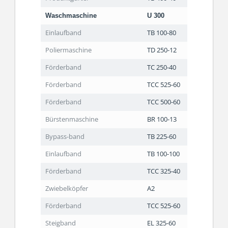
Waschmaschine
U 300
Einlaufband
TB 100-80
Poliermaschine
TD 250-12
Förderband
TC 250-40
Förderband
TCC 525-60
Förderband
TCC 500-60
Bürstenmaschine
BR 100-13
Bypass-band
TB 225-60
Einlaufband
TB 100-100
Förderband
TCC 325-40
Zwiebelköpfer
A2
Förderband
TCC 525-60
Steigband
EL 325-60