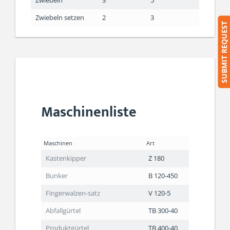
Zwiebeln
3
5
Zwiebeln setzen
2
3
SUBMIT REQUEST
Maschinenliste
Maschinen
Art
Kastenkipper
Z 180
Bunker
B 120-450
Fingerwalzen-satz
V 120-5
Abfallgürtel
TB 300-40
Produktgürtel
TB 400-40