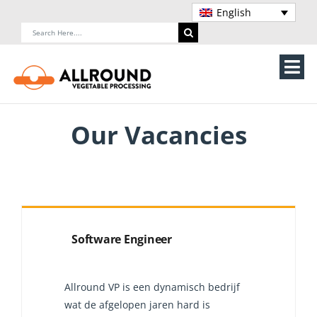
Skip
English
to
Search
content
for:
Tog
Nav
Home
Our Vacancies
About Us
Machines
Vegetable processing line
Software Engineer
Storage
Allround VP is een dynamisch bedrijf
Contact Us
wat de afgelopen jaren hard is